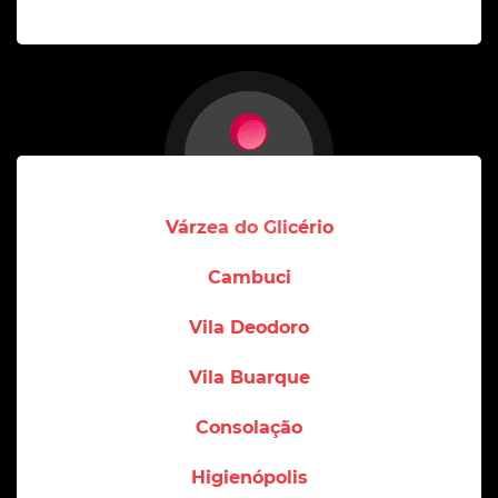
Várzea do Glicério
Cambuci
Vila Deodoro
Vila Buarque
Consolação
Higienópolis