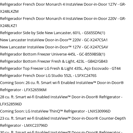
Refrigerador French Door Monarch 4 InstaView Door-in-Door 127V - GR-
X248LKZM
Refrigerador French Door Monarch 4 InstaView Door-in-Door 220V - GR-
X248LKZ1
Refrigerador Side by Side New Lancaster, 601L - GS65SDN(1)
New Lancaster InstaView Door-in-Door™ 220V - GC-X247CSA1
New Lancaster InstaView Door-in-Door™ 127V - GC-X247CSAV
Refrigerador Bottom Freezer Universe 445L - GC-B559BSB(1)
Refrigerador Bottom Freezer Fresh & Light, 423L - GB42/GB43
Refrigerador Top Freezer LG Fresh & Light 435L, Aço Escovado - GT44
Refrigerador French Door LG Studio 552L - LSFXC2476S
Coming Soon: 26 cu. ft. Smart wi-fi Enabled InstaView™ Door-in-Door®
Refrigerator - LFXS26596M
28 cu. ft. Smart wi-fi Enabled InstaView™ Door-in-Door® Refrigerator -
LFXS28596D
Coming Soon: LG InstaView ThinQ™ Refrigerator - LNXS30996D
23 cu. ft. Smart wi-fi Enabled InstaView™ Door-in-Door® Counter-Depth
Refrigerator - LMXC23796D
30 cu. ft. Smart wi-fi Enabled InstaView™ Door-in-Door® Refrigerator -