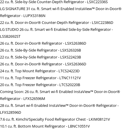
22 cu. ft. Side-by-Side Counter-Depth Refrigerator - LSXC22336S
LG SIGNATURE 31 cu. ft. Smart wi-fi Enabled InstaView™ Door-in-Door®
Refrigerator - LUPXS3186N
22 cu. ft. Door-in-Door® Counter-Depth Refrigerator - LSXC22386D
LG STUDIO 26 cu. ft. Smart wi-fi Enabled Side-by-Side Refrigerator -
LSSB2692ST
26 cu. ft. Door-in-Door® Refrigerator - LSXS26386D
26 cu. ft. Side-By-Side Refrigerator - LSXS26326B
22 cu. ft. Side-by-Side Refrigerator - LSXS22423B
26 cu. ft. Door-in-Door® Refrigerator - LSXS26366D
24 cu. ft. Top Mount Refrigerator - LTCS24223D
11 cu. ft. Top Freezer Refrigerator - LTNC11121V
20 cu. ft. Top Freezer Refrigerator - LTCS20220B
Coming Soon: 26 cu. ft. Smart wi-fi Enabled InstaView™ Door-in-Door®
Refrigerator - LFXS26596M
28 cu. ft. Smart wi-fi Enabled InstaView™ Door-in-Door® Refrigerator -
LFXS28596D
7.6 cu. ft. Kimchi/Specialty Food Refrigerator Chest - LKIM08121V
10.1 cu. ft. Bottom Mount Refrigerator - LBNC10551V