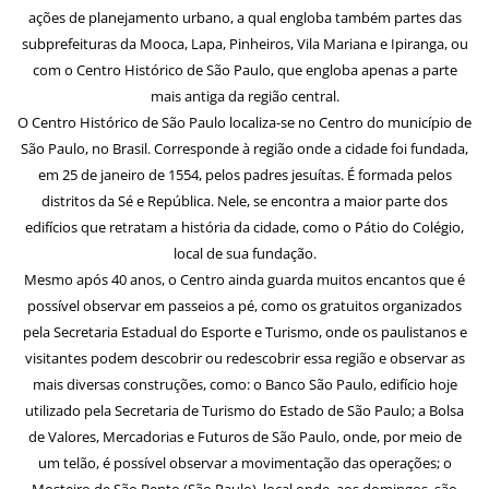
ações de planejamento urbano, a qual engloba também partes das
subprefeituras da Mooca, Lapa, Pinheiros, Vila Mariana e Ipiranga, ou
com o Centro Histórico de São Paulo, que engloba apenas a parte
mais antiga da região central.
O Centro Histórico de São Paulo localiza-se no Centro do município de
São Paulo, no Brasil. Corresponde à região onde a cidade foi fundada,
em 25 de janeiro de 1554, pelos padres jesuítas. É formada pelos
distritos da Sé e República. Nele, se encontra a maior parte dos
edifícios que retratam a história da cidade, como o Pátio do Colégio,
local de sua fundação.
Mesmo após 40 anos, o Centro ainda guarda muitos encantos que é
possível observar em passeios a pé, como os gratuitos organizados
pela Secretaria Estadual do Esporte e Turismo, onde os paulistanos e
visitantes podem descobrir ou redescobrir essa região e observar as
mais diversas construções, como: o Banco São Paulo, edifício hoje
utilizado pela Secretaria de Turismo do Estado de São Paulo; a Bolsa
de Valores, Mercadorias e Futuros de São Paulo, onde, por meio de
um telão, é possível observar a movimentação das operações; o
Mosteiro de São Bento (São Paulo), local onde, aos domingos, são