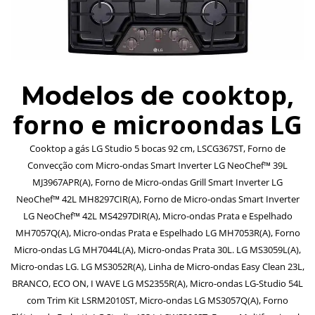
cooktop,
Modelos de
forno e microondas LG
Cooktop a gás LG Studio 5 bocas 92 cm, LSCG367ST, Forno de
Convecção com Micro-ondas Smart Inverter LG NeoChef™ 39L
MJ3967APR(A), Forno de Micro-ondas Grill Smart Inverter LG
NeoChef™ 42L MH8297CIR(A), Forno de Micro-ondas Smart Inverter
LG NeoChef™ 42L MS4297DIR(A), Micro-ondas Prata e Espelhado
MH7057Q(A), Micro-ondas Prata e Espelhado LG MH7053R(A), Forno
Micro-ondas LG MH7044L(A), Micro-ondas Prata 30L. LG MS3059L(A),
Micro-ondas LG. LG MS3052R(A), Linha de Micro-ondas Easy Clean 23L,
BRANCO, ECO ON, I WAVE LG MS2355R(A), Micro-ondas LG-Studio 54L
com Trim Kit LSRM2010ST, Micro-ondas LG MS3057Q(A), Forno