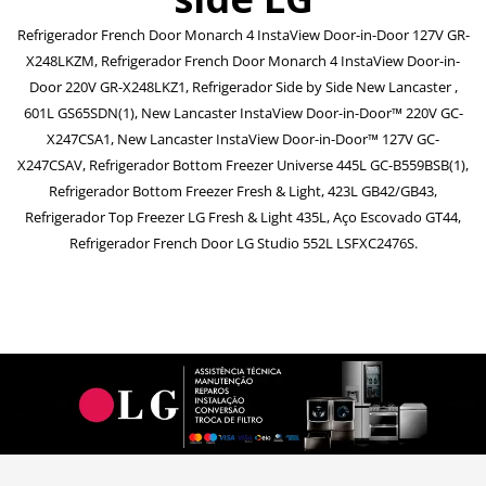
Refrigerador French Door Monarch 4 InstaView Door-in-Door 127V GR-
X248LKZM, Refrigerador French Door Monarch 4 InstaView Door-in-
Door 220V GR-X248LKZ1, Refrigerador Side by Side New Lancaster ,
601L GS65SDN(1), New Lancaster InstaView Door-in-Door™ 220V GC-
X247CSA1, New Lancaster InstaView Door-in-Door™ 127V GC-
X247CSAV, Refrigerador Bottom Freezer Universe 445L GC-B559BSB(1),
Refrigerador Bottom Freezer Fresh & Light, 423L GB42/GB43,
Refrigerador Top Freezer LG Fresh & Light 435L, Aço Escovado GT44,
Refrigerador French Door LG Studio 552L LSFXC2476S.