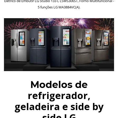
Elétrico de Embutir LG Studio 133 L LSWS306ST, Forno Multifuncional -
5 funções LG MA3884VC(A).
Modelos de
refrigerador,
geladeira e side by
side LG