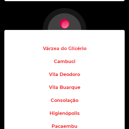
Várzea do Glicério
Cambuci
Vila Deodoro
Vila Buarque
Consolação
Higienópolis
Pacaembu