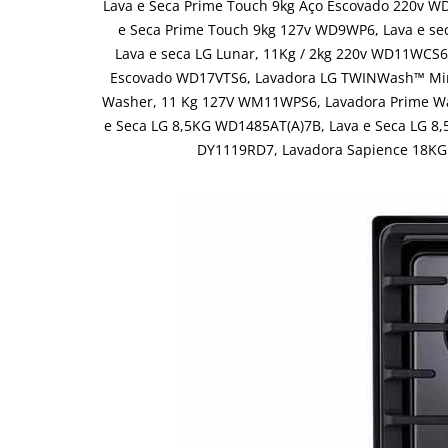
Lava e Seca Prime Touch 9kg Aço Escovado 220v WD
e Seca Prime Touch 9kg 127v WD9WP6, Lava e se
Lava e seca LG Lunar, 11Kg / 2kg 220v WD11WC
Escovado WD17VTS6, Lavadora LG TWINWash™ Mini
Washer, 11 Kg 127V WM11WPS6, Lavadora Prime Wa
e Seca LG 8,5KG WD1485AT(A)7B, Lava e Seca LG 8
DY1119RD7, Lavadora Sapience 18KG