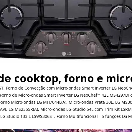
cooktop, forno e mic
 de
ST, Forno de Convecção com Micro-ondas Smart Inverter LG NeoChe
 Forno de Micro-ondas Smart Inverter LG NeoChef™ 42L MS4297DIR(
orno Micro-ondas LG MH7044L(A), Micro-ondas Prata 30L. LG MS30
AVE LG MS2355R(A), Micro-ondas LG-Studio 54L com Trim Kit LSRM2
LG Studio 133 L LSWS306ST, Forno Multifuncional - 5 funções LG 