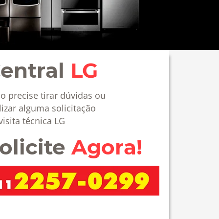
entral
LG
o precise tirar dúvidas ou
lizar alguma solicitação
visita técnica LG
olicite
Agora!