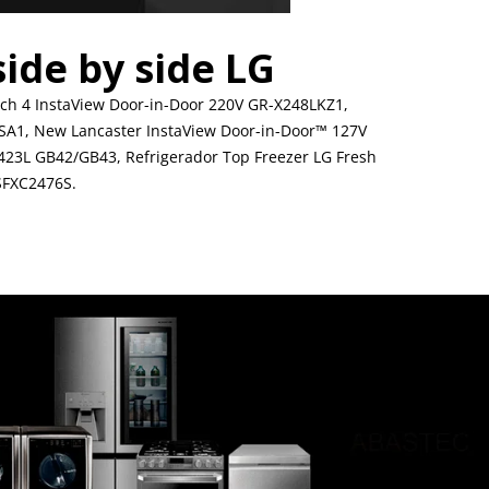
side by side LG
ch 4 InstaView Door-in-Door 220V GR-X248LKZ1,
CSA1, New Lancaster InstaView Door-in-Door™ 127V
 423L GB42/GB43, Refrigerador Top Freezer LG Fresh
SFXC2476S.