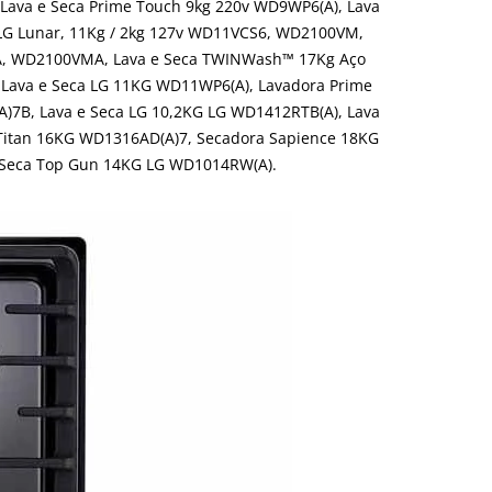
 Lava e Seca Prime Touch 9kg 220v WD9WP6(A), Lava
 LG Lunar, 11Kg / 2kg 127v WD11VCS6, WD2100VM,
6A, WD2100VMA, Lava e Seca TWINWash™ 17Kg Aço
Lava e Seca LG 11KG WD11WP6(A), Lavadora Prime
7B, Lava e Seca LG 10,2KG LG WD1412RTB(A), Lava
 Titan 16KG WD1316AD(A)7, Secadora Sapience 18KG
 Seca Top Gun 14KG LG WD1014RW(A).