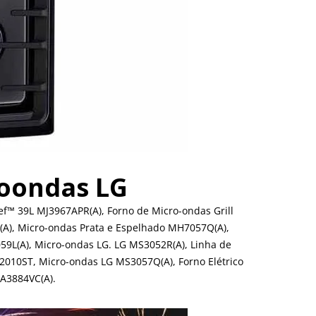
roondas LG
f™ 39L MJ3967APR(A), Forno de Micro-ondas Grill
A), Micro-ondas Prata e Espelhado MH7057Q(A),
59L(A), Micro-ondas LG. LG MS3052R(A), Linha de
010ST, Micro-ondas LG MS3057Q(A), Forno Elétrico
MA3884VC(A).