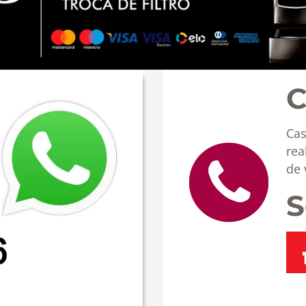
C
Cas
rea
de 
S