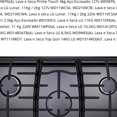
9EP6(A), Lava e Seca Prime Touch 9kg Aço Escovado 127v WD9EP6,
ca LG Lunar, 11Kg / 2Kg 127v WD11WCS6, WD2100CW, Lava e seca
S6A, WD2100CWA, Lava e seca LG Lunar, 11Kg / 2Kg 220v WD11VCS
 2,5kg Aço Escovado WD100CV, Lava e Seca LG 11KG WD11EP6(A), 
sher, 11 Kg 220V WM11WPS6A, Lava e Seca LG 10,2KG WD1412RT(A)
,5KG WD1485ATB(A), Lava e Seca LG 8,5KG WD9WE6(A), Lava e Seca
 WT1118RD7, Lava e Seca Top Gun 14KG LG WD1014RD(A)7, Lava e