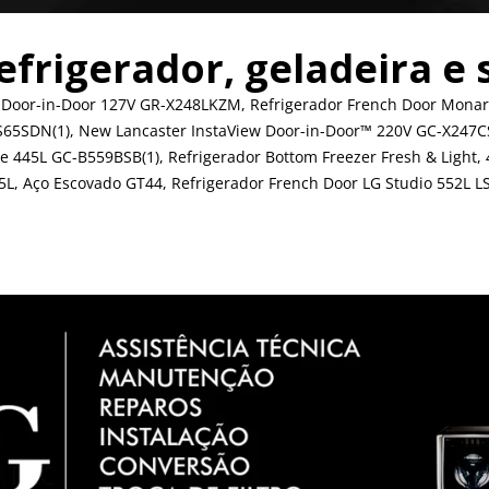
efrigerador, geladeira e 
 Door-in-Door 127V GR-X248LKZM, Refrigerador French Door Monar
GS65SDN(1), New Lancaster InstaView Door-in-Door™ 220V GC-X247
 445L GC-B559BSB(1), Refrigerador Bottom Freezer Fresh & Light,
35L, Aço Escovado GT44, Refrigerador French Door LG Studio 552L L