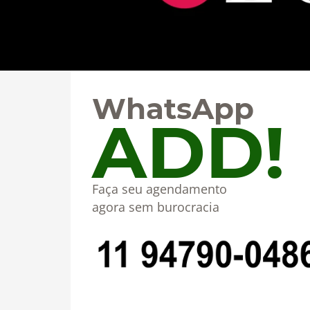
WhatsApp
ADD!
Faça seu agendamento
agora sem burocracia