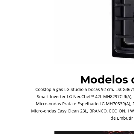
Modelos
Cooktop a gás LG Studio 5 bocas 92 cm, LSCG367
Smart Inverter LG NeoChef™ 42L MH8297CIR(A),
Micro-ondas Prata e Espelhado LG MH7053R(A), F
Micro-ondas Easy Clean 23L, BRANCO, ECO ON, I W
de Embutir 