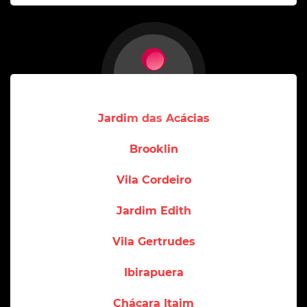
Jardim das Acácias
Brooklin
Vila Cordeiro
Jardim Edith
Vila Gertrudes
Ibirapuera
Chácara Itaim