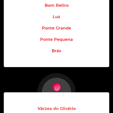
Bom Retiro
Luz
Ponte Grande
Ponte Pequena
Brás
Várzea do Glicério