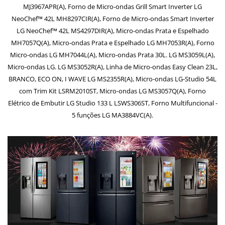
MJ3967APR(A), Forno de Micro-ondas Grill Smart Inverter LG
NeoChef™ 42L MH8297CIR(A), Forno de Micro-ondas Smart Inverter
LG NeoChef™ 42L MS4297DIR(A), Micro-ondas Prata e Espelhado
MH7057Q(A), Micro-ondas Prata e Espelhado LG MH7053R(A), Forno
Micro-ondas LG MH7044L(A), Micro-ondas Prata 30L. LG MS3059L(A),
Micro-ondas LG. LG MS3052R(A), Linha de Micro-ondas Easy Clean 23L,
BRANCO, ECO ON, I WAVE LG MS2355R(A), Micro-ondas LG-Studio 54L
com Trim Kit LSRM2010ST, Micro-ondas LG MS3057Q(A), Forno
Elétrico de Embutir LG Studio 133 L LSWS306ST, Forno Multifuncional -
5 funções LG MA3884VC(A).