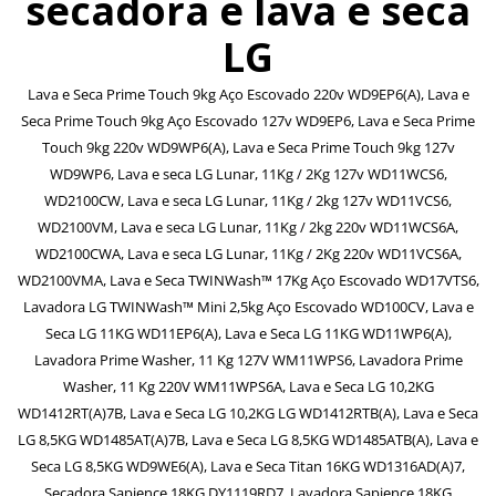
secadora e lava e seca
LG
Lava e Seca Prime Touch 9kg Aço Escovado 220v WD9EP6(A), Lava e
Seca Prime Touch 9kg Aço Escovado 127v WD9EP6, Lava e Seca Prime
Touch 9kg 220v WD9WP6(A), Lava e Seca Prime Touch 9kg 127v
WD9WP6, Lava e seca LG Lunar, 11Kg / 2Kg 127v WD11WCS6,
WD2100CW, Lava e seca LG Lunar, 11Kg / 2kg 127v WD11VCS6,
WD2100VM, Lava e seca LG Lunar, 11Kg / 2kg 220v WD11WCS6A,
WD2100CWA, Lava e seca LG Lunar, 11Kg / 2Kg 220v WD11VCS6A,
WD2100VMA, Lava e Seca TWINWash™ 17Kg Aço Escovado WD17VTS6,
Lavadora LG TWINWash™ Mini 2,5kg Aço Escovado WD100CV, Lava e
Seca LG 11KG WD11EP6(A), Lava e Seca LG 11KG WD11WP6(A),
Lavadora Prime Washer, 11 Kg 127V WM11WPS6, Lavadora Prime
Washer, 11 Kg 220V WM11WPS6A, Lava e Seca LG 10,2KG
WD1412RT(A)7B, Lava e Seca LG 10,2KG LG WD1412RTB(A), Lava e Seca
LG 8,5KG WD1485AT(A)7B, Lava e Seca LG 8,5KG WD1485ATB(A), Lava e
Seca LG 8,5KG WD9WE6(A), Lava e Seca Titan 16KG WD1316AD(A)7,
Secadora Sapience 18KG DY1119RD7, Lavadora Sapience 18KG