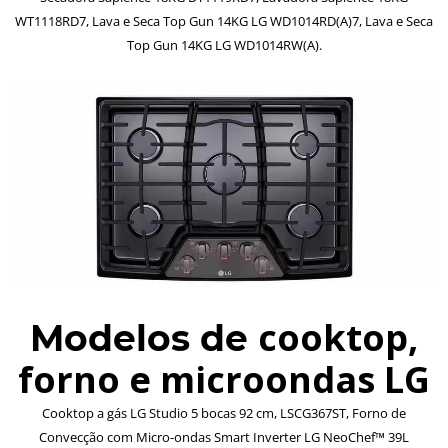
WT1118RD7, Lava e Seca Top Gun 14KG LG WD1014RD(A)7, Lava e Seca
Top Gun 14KG LG WD1014RW(A).
cooktop,
Modelos de
forno e microondas LG
Cooktop a gás LG Studio 5 bocas 92 cm, LSCG367ST, Forno de
Convecção com Micro-ondas Smart Inverter LG NeoChef™ 39L