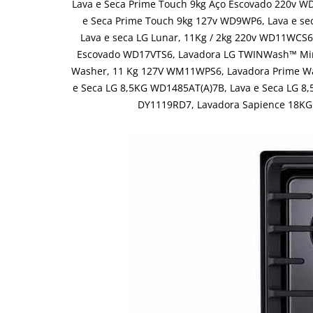
Lava e Seca Prime Touch 9kg Aço Escovado 220v WD
e Seca Prime Touch 9kg 127v WD9WP6, Lava e se
Lava e seca LG Lunar, 11Kg / 2kg 220v WD11WC
Escovado WD17VTS6, Lavadora LG TWINWash™ Mini
Washer, 11 Kg 127V WM11WPS6, Lavadora Prime Wa
e Seca LG 8,5KG WD1485AT(A)7B, Lava e Seca LG 8
DY1119RD7, Lavadora Sapience 18KG