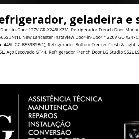
efrigerador, geladeira e 
 Door-in-Door 127V GR-X248LKZM, Refrigerador French Door Monar
GS65SDN(1), New Lancaster InstaView Door-in-Door™ 220V GC-X247
 445L GC-B559BSB(1), Refrigerador Bottom Freezer Fresh & Light,
35L, Aço Escovado GT44, Refrigerador French Door LG Studio 552L L