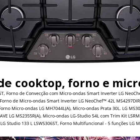
cooktop, forno e mic
 de
ST, Forno de Convecção com Micro-ondas Smart Inverter LG NeoChe
 Forno de Micro-ondas Smart Inverter LG NeoChef™ 42L MS4297DIR(
orno Micro-ondas LG MH7044L(A), Micro-ondas Prata 30L. LG MS30
AVE LG MS2355R(A), Micro-ondas LG-Studio 54L com Trim Kit LSRM2
LG Studio 133 L LSWS306ST, Forno Multifuncional - 5 funções LG 