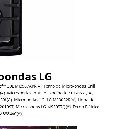
roondas LG
f™ 39L MJ3967APR(A), Forno de Micro-ondas Grill
A), Micro-ondas Prata e Espelhado MH7057Q(A),
59L(A), Micro-ondas LG. LG MS3052R(A), Linha de
010ST, Micro-ondas LG MS3057Q(A), Forno Elétrico
MA3884VC(A).