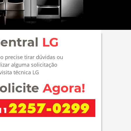
entral
LG
o precise tirar dúvidas ou
lizar alguma solicitação
visita técnica LG
olicite
Agora!