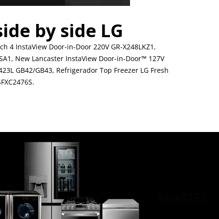
side by side LG
ch 4 InstaView Door-in-Door 220V GR-X248LKZ1,
CSA1, New Lancaster InstaView Door-in-Door™ 127V
 423L GB42/GB43, Refrigerador Top Freezer LG Fresh
SFXC2476S.