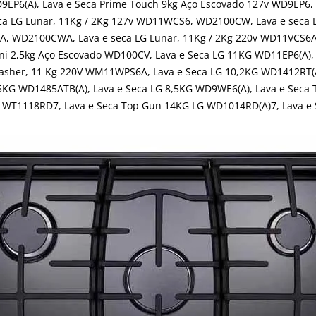
9EP6(A), Lava e Seca Prime Touch 9kg Aço Escovado 127v WD9EP6,
ca LG Lunar, 11Kg / 2Kg 127v WD11WCS6, WD2100CW, Lava e seca
S6A, WD2100CWA, Lava e seca LG Lunar, 11Kg / 2Kg 220v WD11VCS
 2,5kg Aço Escovado WD100CV, Lava e Seca LG 11KG WD11EP6(A), 
sher, 11 Kg 220V WM11WPS6A, Lava e Seca LG 10,2KG WD1412RT(A)
,5KG WD1485ATB(A), Lava e Seca LG 8,5KG WD9WE6(A), Lava e Seca
 WT1118RD7, Lava e Seca Top Gun 14KG LG WD1014RD(A)7, Lava e