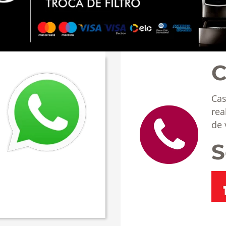
C
Cas
rea
de 
S