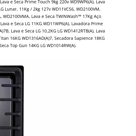
 Lava e Seca Prime Touch 9kg 220v WD9WP6(A), Lava
 LG Lunar, 11Kg / 2kg 127v WD11VCS6, WD2100VM,
6A, WD2100VMA, Lava e Seca TWINWash™ 17Kg Aço
Lava e Seca LG 11KG WD11WP6(A), Lavadora Prime
7B, Lava e Seca LG 10,2KG LG WD1412RTB(A), Lava
 Titan 16KG WD1316AD(A)7, Secadora Sapience 18KG
 Seca Top Gun 14KG LG WD1014RW(A).