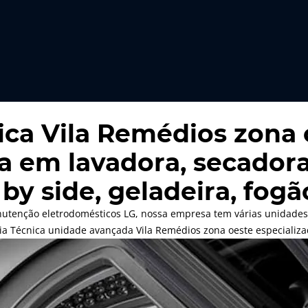
ica Vila Remédios zona 
a em lavadora, secadora,
 by side, geladeira, fog
utenção eletrodomésticos LG, nossa empresa tem várias unidades
ia Técnica unidade avançada Vila Remédios zona oeste especializ