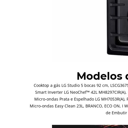
Modelos
Cooktop a gás LG Studio 5 bocas 92 cm, LSCG367
Smart Inverter LG NeoChef™ 42L MH8297CIR(A),
Micro-ondas Prata e Espelhado LG MH7053R(A), F
Micro-ondas Easy Clean 23L, BRANCO, ECO ON, I W
de Embutir 