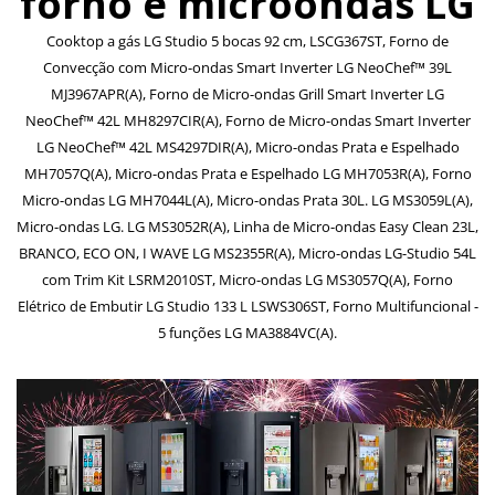
forno e microondas LG
Cooktop a gás LG Studio 5 bocas 92 cm, LSCG367ST, Forno de
Convecção com Micro-ondas Smart Inverter LG NeoChef™ 39L
MJ3967APR(A), Forno de Micro-ondas Grill Smart Inverter LG
NeoChef™ 42L MH8297CIR(A), Forno de Micro-ondas Smart Inverter
LG NeoChef™ 42L MS4297DIR(A), Micro-ondas Prata e Espelhado
MH7057Q(A), Micro-ondas Prata e Espelhado LG MH7053R(A), Forno
Micro-ondas LG MH7044L(A), Micro-ondas Prata 30L. LG MS3059L(A),
Micro-ondas LG. LG MS3052R(A), Linha de Micro-ondas Easy Clean 23L,
BRANCO, ECO ON, I WAVE LG MS2355R(A), Micro-ondas LG-Studio 54L
com Trim Kit LSRM2010ST, Micro-ondas LG MS3057Q(A), Forno
Elétrico de Embutir LG Studio 133 L LSWS306ST, Forno Multifuncional -
5 funções LG MA3884VC(A).