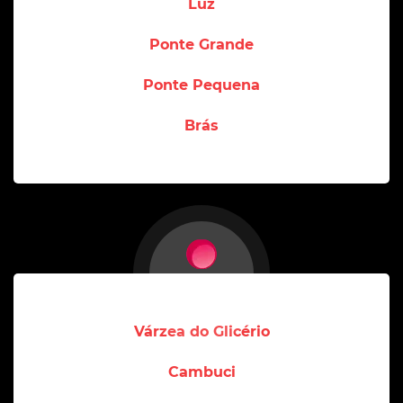
Luz
Ponte Grande
Ponte Pequena
Brás
Várzea do Glicério
Cambuci