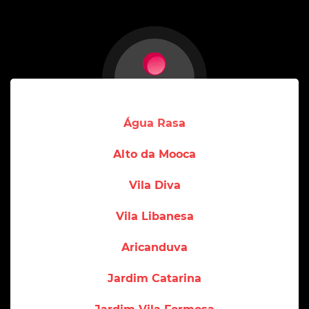
Água Rasa
Alto da Mooca
Vila Diva
Vila Libanesa
Aricanduva
Jardim Catarina