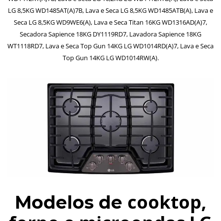
LG 8,5KG WD1485AT(A)7B, Lava e Seca LG 8,5KG WD1485ATB(A), Lava e
Seca LG 8,5KG WD9WE6(A), Lava e Seca Titan 16KG WD1316AD(A)7,
Secadora Sapience 18KG DY1119RD7, Lavadora Sapience 18KG
WT1118RD7, Lava e Seca Top Gun 14KG LG WD1014RD(A)7, Lava e Seca
Top Gun 14KG LG WD1014RW(A).
cooktop,
Modelos de