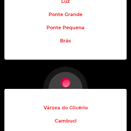
Luz
Ponte Grande
Ponte Pequena
Brás
Várzea do Glicério
Cambuci