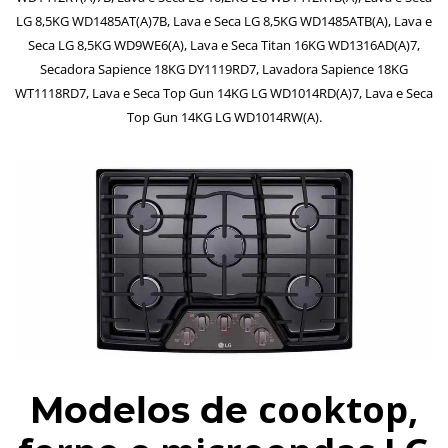
LG 8,5KG WD1485AT(A)7B, Lava e Seca LG 8,5KG WD1485ATB(A), Lava e
Seca LG 8,5KG WD9WE6(A), Lava e Seca Titan 16KG WD1316AD(A)7,
Secadora Sapience 18KG DY1119RD7, Lavadora Sapience 18KG
WT1118RD7, Lava e Seca Top Gun 14KG LG WD1014RD(A)7, Lava e Seca
Top Gun 14KG LG WD1014RW(A).
cooktop,
Modelos de