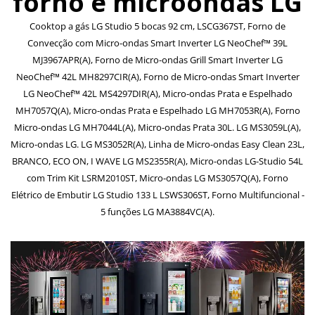
forno e microondas LG
Cooktop a gás LG Studio 5 bocas 92 cm, LSCG367ST, Forno de
Convecção com Micro-ondas Smart Inverter LG NeoChef™ 39L
MJ3967APR(A), Forno de Micro-ondas Grill Smart Inverter LG
NeoChef™ 42L MH8297CIR(A), Forno de Micro-ondas Smart Inverter
LG NeoChef™ 42L MS4297DIR(A), Micro-ondas Prata e Espelhado
MH7057Q(A), Micro-ondas Prata e Espelhado LG MH7053R(A), Forno
Micro-ondas LG MH7044L(A), Micro-ondas Prata 30L. LG MS3059L(A),
Micro-ondas LG. LG MS3052R(A), Linha de Micro-ondas Easy Clean 23L,
BRANCO, ECO ON, I WAVE LG MS2355R(A), Micro-ondas LG-Studio 54L
com Trim Kit LSRM2010ST, Micro-ondas LG MS3057Q(A), Forno
Elétrico de Embutir LG Studio 133 L LSWS306ST, Forno Multifuncional -
5 funções LG MA3884VC(A).