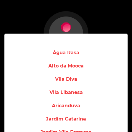
Água Rasa
Alto da Mooca
Vila Diva
Vila Libanesa
Aricanduva
Jardim Catarina